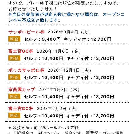
すので、プレー終了後には順位が確定いたしますので、
お待たせいたしません!!
※当日の参加者が規定人数に満たない場合は、オープンコ
ンペを不成立と致します。
サッポロビール杯
2026年8月4日（火）
料金
セルフ：9,400円
キャディ付：12,700円
富士宮GC杯
2026年11月6日（金）
料金
セルフ：10,400円
キャディ付：13,700円
ポッカサッポロ杯
2026年12月1日（火）
料金
セルフ：10,400円
キャディ付：13,700円
京昌園カップ
2027年1月7日（木）
料金
セルフ：10,400円
キャディ付：13,700円
富士宮GC杯
2027年2月2日（火）
料金
セルフ：10,400円
キャディ付：13,700円
※
競技方法：前半9ホールのぺリア戦
※
上記料金は、4Bでのプレー料金です。消費税・ゴルフ場利